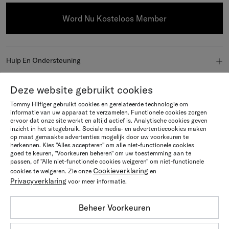
Word Nu Kosteloos Member
Hulp En Ondersteuning
FAQ
Over Tommy Hilfiger
Deze website gebruikt cookies
Bestelstatus
Tommy Hilfiger gebruikt cookies en gerelateerde technologie om
Over ons
informatie van uw apparaat te verzamelen. Functionele cookies zorgen
Join Us
ervoor dat onze site werkt en altijd actief is. Analytische cookies geven
Verzending
inzicht in het sitegebruik. Sociale media- en advertentiecookies maken
Newsroom
Word member
op maat gemaakte advertenties mogelijk door uw voorkeuren te
Explore
herkennen. Kies "Alles accepteren" om alle niet-functionele cookies
Retourneren en restitutie
goed te keuren, "Voorkeuren beheren" om uw toestemming aan te
Vacatures
passen, of "Alle niet-functionele cookies weigeren" om niet-functionele
Sustainability & Inclusivity
Algemene Voorwaarden
Taal / Land
Cookieverklaring
Bestellingen en betaling
cookies te weigeren. Zie onze
en
Privacyverklaring
voor meer informatie.
Tommy Hilfiger Black Friday
Land
Tommy Hilfiger Cadeaubon Algemene voorwaarden
Maattabellen
Land
Beheer Voorkeuren
Gift Cards
Privacyverklaring
Winkels
Kies een taal
Taal